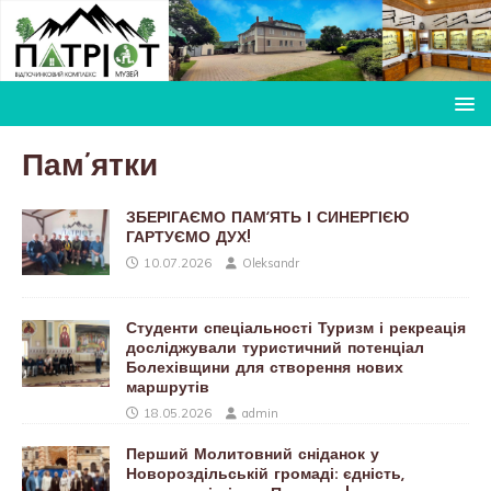
Пам’ятки
ЗБЕРІГАЄМО ПАМʼЯТЬ І СИНЕРГІЄЮ
ГАРТУЄМО ДУХ!
10.07.2026
Oleksandr
Студенти спеціальності Туризм і рекреація
досліджували туристичний потенціал
Болехівщини для створення нових
маршрутів
18.05.2026
admin
Перший Молитовний сніданок у
Новороздільській громаді: єдність,