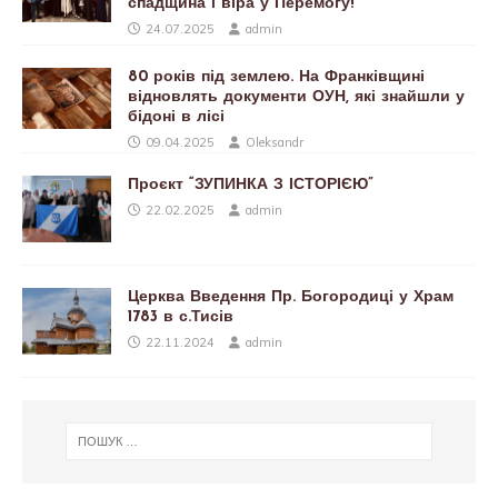
спадщина і віра у Перемогу!
24.07.2025
admin
80 років під землею. На Франківщині
відновлять документи ОУН, які знайшли у
бідоні в лісі
09.04.2025
Oleksandr
Проєкт “ЗУПИНКА З ІСТОРІЄЮ”
22.02.2025
admin
Церква Введення Пр. Богородиці у Храм
1783 в с.Тисів
22.11.2024
admin