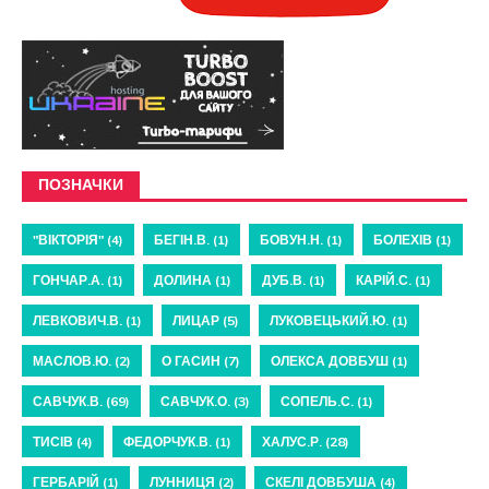
ПОЗНАЧКИ
"ВІКТОРІЯ"
(4)
БЕГІН.В.
(1)
БОВУН.Н.
(1)
БОЛЕХІВ
(1)
ГОНЧАР.А.
(1)
ДОЛИНА
(1)
ДУБ.В.
(1)
КАРІЙ.С.
(1)
ЛЕВКОВИЧ.В.
(1)
ЛИЦАР
(5)
ЛУКОВЕЦЬКИЙ.Ю.
(1)
МАСЛОВ.Ю.
(2)
О ГАСИН
(7)
ОЛЕКСА ДОВБУШ
(1)
САВЧУК.В.
(69)
САВЧУК.О.
(3)
СОПЕЛЬ.С.
(1)
ТИСІВ
(4)
ФЕДОРЧУК.В.
(1)
ХАЛУС.Р.
(28)
ГЕРБАРІЙ
(1)
ЛУННИЦЯ
(2)
СКЕЛІ ДОВБУША
(4)